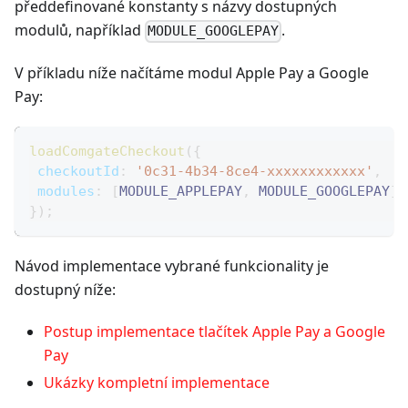
předdefinované konstanty s názvy dostupných
modulů, například
.
MODULE_GOOGLEPAY
V příkladu níže načítáme modul Apple Pay a Google
Pay:
loadComgateCheckout
(
{
checkoutId
:
'0c31-4b34-8ce4-xxxxxxxxxxxx'
,
modules
:
[
MODULE_APPLEPAY
,
MODULE_GOOGLEPAY
]
,
}
)
;
Návod implementace vybrané funkcionality je
dostupný níže:
Postup implementace tlačítek Apple Pay a Google
Pay
Ukázky kompletní implementace