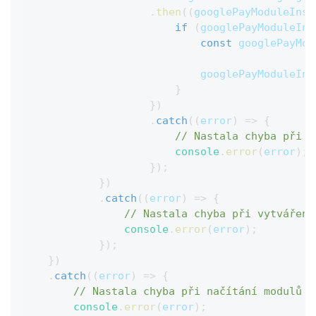
.
then
(
(
googlePayModuleInst
if
(
googlePayModuleIns
const
 googlePayMou
                            googlePayModuleIns
}
}
)
.
catch
(
(
error
)
=>
{
// Nastala chyba při v
console
.
error
(
error
)
;
}
)
;
}
)
.
catch
(
(
error
)
=>
{
// Nastala chyba při vytváření
console
.
error
(
error
)
;
}
)
;
}
)
.
catch
(
(
error
)
=>
{
// Nastala chyba při načítání modulů
console
.
error
(
error
)
;