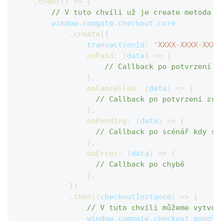
.
then
(
(
)
=>
{
// V tuto chvíli už je create metoda p
window
.
comgate
.
checkout
.
core
.
create
(
{
transactionId
:
'XXXX-XXXX-XXXX
onPaid
:
(
data
)
=>
{
// Callback po potvrzení z
}
,
onCancelled
:
(
data
)
=>
{
// Callback po potvrzení zru
}
,
onPending
:
(
data
)
=>
{
// Callback po scénář kdy se
}
,
onError
:
(
data
)
=>
{
// Callback po chybě
}
,
}
)
.
then
(
(
checkoutInstance
)
=>
{
// V tuto chvíli můžeme vytvoř
window
.
comgate
.
checkout
.
google